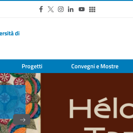
Facebook
X
Instagram
LinkedIn
YouTube
Altri social
ersità di
Progetti
Convegni e Mostre