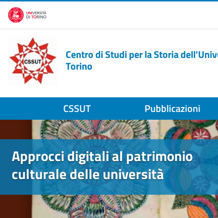
Salta al contenuto principale
Centro di Studi per la Storia dell'Univ
Torino
CSSUT
Pubblicazioni
HOME PAGE
Salta lo slider
Approcci digitali al patrimonio
culturale delle università